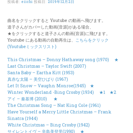
投稿者:
eiichi
投稿日:
2019年12月2日
カ
ー
ド
曲名をクリックすると Youtube の動画へ飛びます。
道子さんがカバーした動画(音源)がある場合、
LINK
★をクリックすると道子さんの動画(音源)に飛びます。
Youtube にある動画の自動再生は、
こちらをクリック
(Youtubeミックスリスト)
This Christmas – Donny Hathaway song (1970)
★
Last Christmas – Taylor Swift (2007)
Santa Baby – Eartha Kitt (1953)
真赤な太陽 – 美空ひばり (1967)
Let It Snow – Vaughn Monroe(1945)
★
Winter Wonderland -Bing Crosby (1934)
★1
★2
アイ – 秦基博 (2010)
★
The Christmas Song – Nat King Cole (1961)
Have Yourself a Merry Little Christmas – Frank
Sinatra (1944)
White Christmas – Bing Crosby (1942)
サイレントイヴ – 辛島美登里(1990)
★