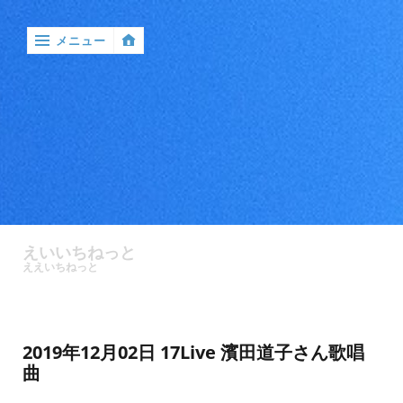
メニュー
‹
戻
る

ア
ン
えいいちねっと
ケ
ええいちねっと
ー
ト
バ
2019年12月02日 17Live 濱田道子さん歌唱
ン
曲
ド
ル