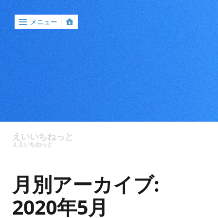
メニュー
‹
戻
る

ア
ン
えいいちねっと
ケ
ええいちねっと
ー
ト
月別アーカイブ:
バ
ン
2020年5月
ド
ル