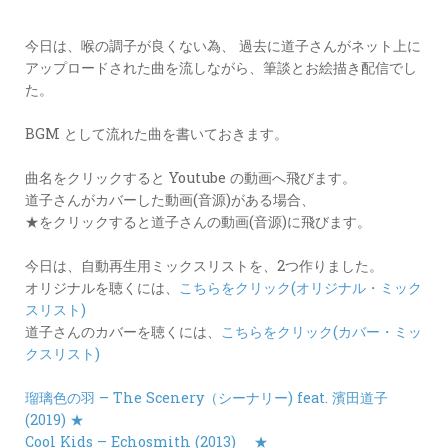
カ
ー
今日は、喉の調子が良くない為、 過去に道子さんがネット上に
ド
アップロードされた曲を流しながら、筆談とお絵描き配信でし
た。
LINK
BGM として流れた曲を書いておきます。
曲名をクリックすると Youtube の動画へ飛びます。
道子さんがカバーした動画(音源)がある場合、
★をクリックすると道子さんの動画(音源)に飛びます。
今日は、自動再生用ミックスリストを、2つ作りました。
オリジナルを聴くには、
こちらをクリック(オリジナル・ミック
スリスト)
道子さんのカバーを聴くには、
こちらをクリック(カバー・ミッ
クスリスト)
瑠璃色の羽 – The Scenery（シーナリー) feat. 濱田道子
(2019) ★
Cool Kids – Echosmith (2013)
★