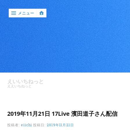
メニュー
‹
戻
る

ア
ン
えいいちねっと
ケ
ええいちねっと
ー
ト
バ
2019年11月21日 17Live 濱田道子さん配信
ン
ド
投稿者:
eiichi
投稿日:
2019年11月21日
ル