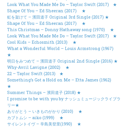
Look What You Made Me Do – Taylor Swift (2017)
★
Shape Of You – Ed Sheeran (2017)
★
虹を架けて – 濱田道子 Original 3rd Single (2017) ★
Shape Of You – Ed Sheeran (2017)
★
This Christmas – Donny Hathaway song (1970)
★
Look What You Made Me Do – Taylor Swift (2017)
★
Cool Kids – Echosmith (2013)
★
What a Wonderful World – Louis Armstrong (1967)
★
明日をみつめて – 濱田道子 Original 2nd Single (2016) ★
Why-Avril Lavigne (2002)
★
22 – Taylor Swift (2013)
★
Something’s Got a Hold on Me – Etta James (1962)
★
Summer Things – 濱田道子 (2018) ★
I promise to be with you by ナッシュミュージックライブラ
リー★
ありがとう – いきものがかり (2010)
★
カブトムシ – aiko (1999)
★
サイレントイヴ – 辛島美登里(1990)
★