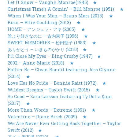
Let It Snow – Vaughn Monroe(1945)
★
Christmas Time’s A Comin’ – Bill Monroe (1951)
★
When I Was Your Man – Bruno Mars (2013)
★
Burn – Ellie Goulding (2013)
★
HOME – アンジェラ・アキ (2005)
★
誰より好きなのに – 古内東子 (1996)
★
SWEET MEMORIES – 松田聖子 (1983)
★
ありがとう – いきものがかり (2010)
★
I’ll Close My Eyes – Bing Crosby (1947)
★
2002 – Anne-Marie (2018)
★
Rather Be – Clean Bandit featuring Jess Glynne
(2014)
★
Love Has No Pride – Bonnie Raitt (1972)
★
Wildest Dreams – Taylor Swift (2015)
★
So Good – Zara Larsson featuring Ty Dolla $ign
(2017)
★
More Than Words – Extreme (1991)
★
Valentino – Diane Birch (2009)
★
We Are Never Ever Getting Back Together – Taylor
Swift (2012)
★
アイ – 秦基博 (2010)
★