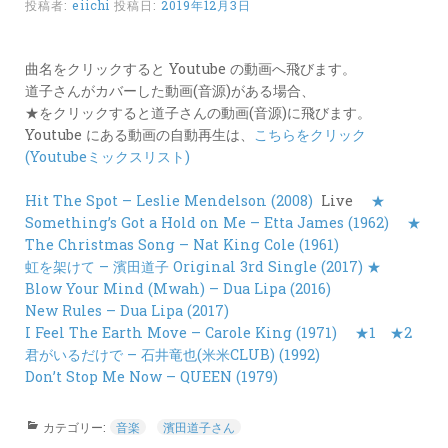
投稿者:
eiichi
投稿日:
2019年12月3日
カ
ー
ド
曲名をクリックすると Youtube の動画へ飛びます。
道子さんがカバーした動画(音源)がある場合、
LINK
★をクリックすると道子さんの動画(音源)に飛びます。
Youtube にある動画の自動再生は、
こちらをクリック
(Youtubeミックスリスト)
Hit The Spot – Leslie Mendelson (2008)
Live
★
Something’s Got a Hold on Me – Etta James (1962)
★
The Christmas Song – Nat King Cole (1961)
虹を架けて – 濱田道子 Original 3rd Single (2017) ★
Blow Your Mind (Mwah) – Dua Lipa (2016)
New Rules – Dua Lipa (2017)
I Feel The Earth Move – Carole King (1971)
★1
★2
君がいるだけで – 石井竜也(米米CLUB) (1992)
Don’t Stop Me Now – QUEEN (1979)
カテゴリー:
音楽
濱田道子さん