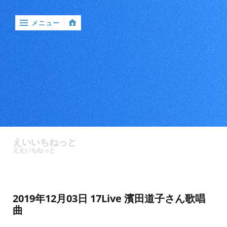
メニュー
‹
戻
る

ア
ン
えいいちねっと
ケ
ええいちねっと
ー
ト
バ
2019年12月03日 17Live 濱田道子さん歌唱
ン
曲
ド
ル