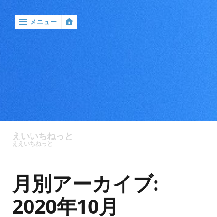
メニュー
‹
戻
る

ア
ン
えいいちねっと
ケ
ええいちねっと
ー
ト
月別アーカイブ:
バ
ン
2020年10月
ド
ル