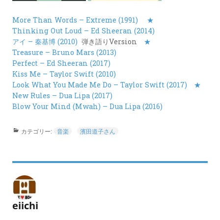
More Than Words – Extreme (1991)
★
Thinking Out Loud – Ed Sheeran (2014)
アイ – 秦基博 (2010)
弾き語りVersion
★
Treasure – Bruno Mars (2013)
Perfect – Ed Sheeran (2017)
Kiss Me – Taylor Swift (2010)
Look What You Made Me Do – Taylor Swift (2017)
★
New Rules – Dua Lipa (2017)
Blow Your Mind (Mwah) – Dua Lipa (2016)
カテゴリー:
音楽
濱田道子さん
eiichi