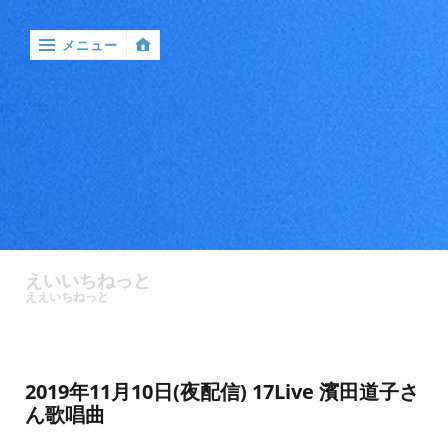
メニュー
‹
戻
る

ア
ン
えいいちねっと
ケ
ええいちねっと
ー
ト
バ
2019年11月10日(夜配信) 17Live 濱田道子さ
ン
ん歌唱曲
ド
ル