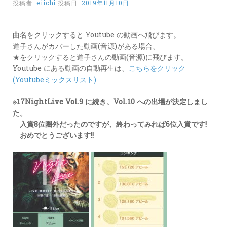
投稿者:
eiichi
投稿日:
2019年11月10日
カ
ー
ド
曲名をクリックすると Youtube の動画へ飛びます。
道子さんがカバーした動画(音源)がある場合、
LINK
★をクリックすると道子さんの動画(音源)に飛びます。
Youtube にある動画の自動再生は、
こちらをクリック
(Youtubeミックスリスト)
※17NightLive Vol.9 に続き、Vol.10 への出場が決定しまし
た。
入賞8位圏外だったのですが、終わってみれば6位入賞です!
おめでとうございます!!