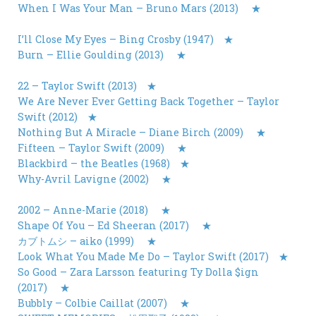
When I Was Your Man – Bruno Mars (2013)
★
I’ll Close My Eyes – Bing Crosby (1947)
★
Burn – Ellie Goulding (2013)
★
22 – Taylor Swift (2013)
★
We Are Never Ever Getting Back Together – Taylor
Swift (2012)
★
Nothing But A Miracle – Diane Birch (2009)
★
Fifteen – Taylor Swift (2009)
★
Blackbird – the Beatles (1968)
★
Why-Avril Lavigne (2002)
★
2002 – Anne-Marie (2018)
★
Shape Of You – Ed Sheeran (2017)
★
カブトムシ – aiko (1999)
★
Look What You Made Me Do – Taylor Swift (2017)
★
So Good – Zara Larsson featuring Ty Dolla $ign
(2017)
★
Bubbly – Colbie Caillat (2007)
★