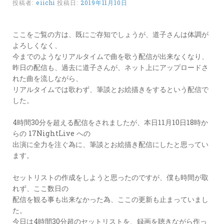
投稿者:
eiichi
投稿日:
2019年11月10日
カ
ー
ド
ここをご覧の方は、既にご存知でしょうが、道子さんは体調が
よろしくなく、
LINK
今までのようなリアルタイムで曲を歌う配信が出来なくなり、
昨日の配信も、過去に道子さんが、ネット上にアップロードさ
れた曲を流しながら、
リアルタイムでは歌わず、筆談とお絵描きをするという配信で
した。
4時間30分を超える配信をされましたが、本日11月10日18時か
らの 17NightLive への
出演に全力を注ぐ為に、筆談とお絵描き配信にしたと思ってい
ます。
セットリストの作成をしようと思ったのですが、僕も時間が取
れず、ここ数日の
配信を観る事も出来なかった為、ここの更新も止まっていまし
た。
今日は4時間30分超のセットリストを、録画を聴きながら作っ