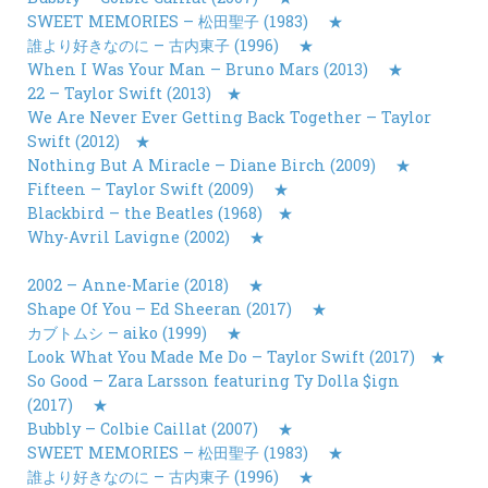
SWEET MEMORIES – 松田聖子 (1983)
★
誰より好きなのに – 古内東子 (1996)
★
When I Was Your Man – Bruno Mars (2013)
★
22 – Taylor Swift (2013)
★
We Are Never Ever Getting Back Together – Taylor
Swift (2012)
★
Nothing But A Miracle – Diane Birch (2009)
★
Fifteen – Taylor Swift (2009)
★
Blackbird – the Beatles (1968)
★
Why-Avril Lavigne (2002)
★
2002 – Anne-Marie (2018)
★
Shape Of You – Ed Sheeran (2017)
★
カブトムシ – aiko (1999)
★
Look What You Made Me Do – Taylor Swift (2017)
★
So Good – Zara Larsson featuring Ty Dolla $ign
(2017)
★
Bubbly – Colbie Caillat (2007)
★
SWEET MEMORIES – 松田聖子 (1983)
★
誰より好きなのに – 古内東子 (1996)
★