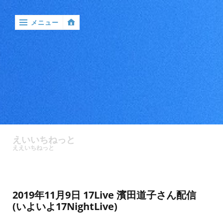
メニュー
‹
戻
る

ア
ン
えいいちねっと
ケ
ええいちねっと
ー
ト
バ
2019年11月9日 17Live 濱田道子さん配信
ン
(いよいよ17NightLive)
ド
ル