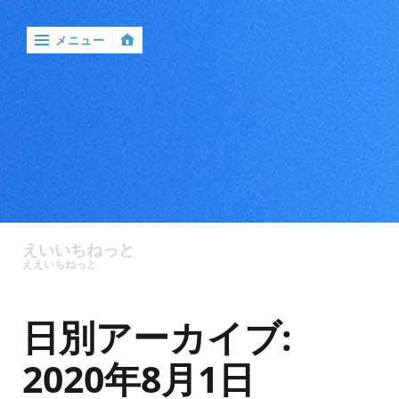
メニュー
‹
戻
る

ア
ン
えいいちねっと
ケ
ええいちねっと
ー
ト
日別アーカイブ:
バ
ン
2020年8月1日
ド
ル