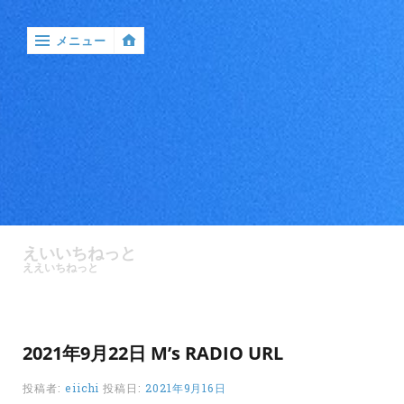
メニュー
‹
戻
る

ア
ン
えいいちねっと
ケ
ええいちねっと
ー
ト
バ
2021年9月22日 M’s RADIO URL
ン
ド
投稿者:
eiichi
投稿日:
2021年9月16日
ル