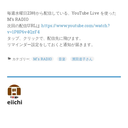
カ
ー
毎週水曜日23時から配信している、YouTube Live を使った
ド
M’s RADIO
次回の配信URLは
https://www.youtube.com/watch?
LINK
v=1P8P6v4QzF4
タップ、クリックで、配信先に飛びます。
リマインダー設定をしておくと通知が届きます。
カテゴリー:
M's RADIO
音楽
濱田道子さん
eiichi