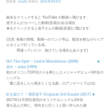
投稿者:
eiichi
投稿日:
2021年9月5日
カ
ー
ド
曲名をクリックすると YouTube の動画へ飛びます。
道子さんがカバーした動画(音源)がある場合、
LINK
★をクリックすると道子さんの動画(音源)に飛びます。
(注意: 各曲の情報、動画へのリンク等は、配信を観ながらリア
ルタイムで行っている為、
間違っていたり、抜けている場合もあります)
Hit The Spot – Leslie Mendelson (2008)
★
花火 – aiko (1999)
初のオリコンTOP10入りを果たしたメジャーデビュー3作目の
シングル
「夏に恋をしたら聴きたくなる曲」のアンケートでは1位
虹を架けて – 濱田道子 Original 3rd Single (2017) ★
2017年11月29日発売のオリジナルシングル3作目
落ち込んだ時に、前向きに行こうと思い作られた曲