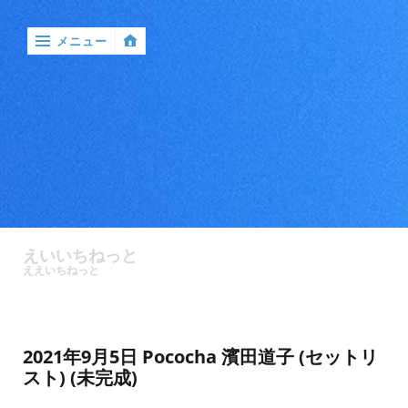
メニュー
‹
戻
る

ア
ン
えいいちねっと
ケ
ええいちねっと
ー
ト
バ
2021年9月5日 Pococha 濱田道子 (セットリ
ン
スト) (未完成)
ド
ル