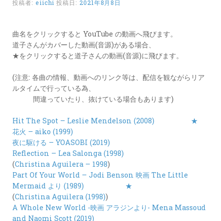
投稿者:
eiichi
投稿日:
2021年8月8日
カ
ー
ド
曲名をクリックすると YouTube の動画へ飛びます。
道子さんがカバーした動画(音源)がある場合、
LINK
★をクリックすると道子さんの動画(音源)に飛びます。
(注意: 各曲の情報、動画へのリンク等は、配信を観ながらリア
ルタイムで行っている為、
間違っていたり、抜けている場合もあります)
Hit The Spot – Leslie Mendelson (2008)
★
花火 – aiko (1999)
夜に駆ける – YOASOBI (2019)
Reflection – Lea Salonga (1998)
(
Christina Aguilera – 1998
)
Part Of Your World – Jodi Benson 映画 The Little
Mermaid より (1989)
★
(
Christina Aguilera (1998)
)
A Whole New World -映画 アラジンより- Mena Massoud
and Naomi Scott (2019)