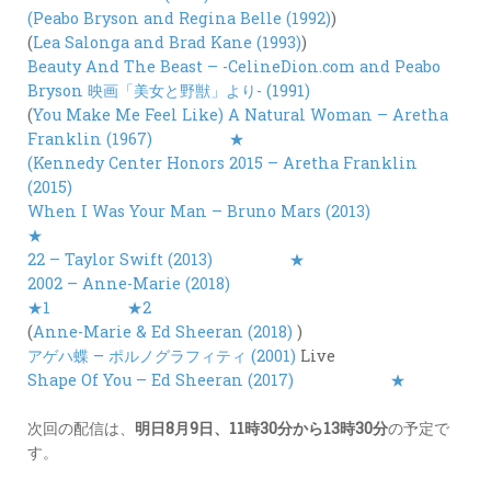
(Peabo Bryson and Regina Belle (1992)
)
(
Lea Salonga and Brad Kane (1993)
)
Beauty And The Beast – -CelineDion.com and Peabo
Bryson 映画「美女と野獣」より- (1991)
(
You Make Me Feel Like) A Natural Woman – Aretha
Franklin (1967)
★
(Kennedy Center Honors 2015 – Aretha Franklin
(2015)
When I Was Your Man – Bruno Mars (2013)
★
22 – Taylor Swift (2013)
★
2002 – Anne-Marie (2018)
★1
★2
(
Anne-Marie & Ed Sheeran (2018)
)
アゲハ蝶 – ポルノグラフィティ (2001)
Live
Shape Of You – Ed Sheeran (2017)
★
次回の配信は、
明日8月9日、11時30分から13時30分
の予定で
す。