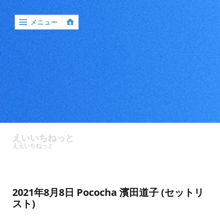
メニュー
‹
戻
る

ア
ン
えいいちねっと
ケ
ええいちねっと
ー
ト
バ
2021年8月8日 Pococha 濱田道子 (セットリ
ン
スト)
ド
ル