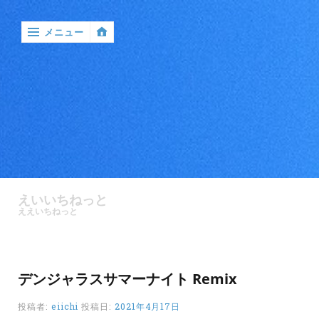
メニュー
‹
戻
る

ア
ン
えいいちねっと
ケ
ええいちねっと
ー
ト
バ
デンジャラスサマーナイト Remix
ン
ド
投稿者:
eiichi
投稿日:
2021年4月17日
ル