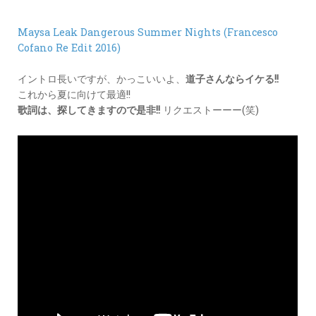
カ
ー
Maysa Leak Dangerous Summer Nights (Francesco
ド
Cofano Re Edit 2016)
LINK
イントロ長いですが、かっこいいよ、
道子さんならイケる!!
これから夏に向けて最適!!
歌詞は、探してきますので是非!!
リクエストーーー(笑)