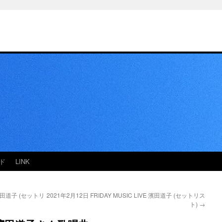
ド
LINK
E 濱田道子 (セットリ
2021年2月12日 FRIDAY MUSIC LIVE 濱田道子 (セットリス
ト)
→