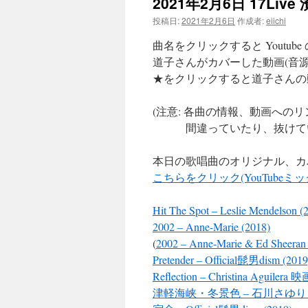
2021年2月6日 17Li
ツ
投稿日:
2021年2月6日
作成者:
eiichi
曲名をクリックすると Youtub
へ
道子さんがカバーした動画(音源
ス
★をクリックすると道子さんの
キ
(注意: 各曲の情報、動画へ
ッ
間違っていたり、抜けてい
プ
本日の歌唱曲のオリジナル、カ
こちらをクリック(YouTubeミ
Hit The Spot – Leslie Mendelson 
2002 – Anne-Marie (2018)
(
2002 – Anne-Marie & Ed Sheeran
Pretender – Official髭男dism (2019
Reflection – Christina Agui
津軽海峡・冬景色 – 石川さゆり (1