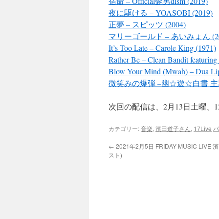
宿命 – Official髭男dism (2019)
夜に駆ける – YOASOBI (2019)
正夢 – スピッツ (2004)
マリーゴールド – あいみょん (20
It’s Too Late – Carole King (1971)
Rather Be – Clean Bandit featuring
Blow Your Mind (Mwah) – Dua Lip
微笑みの爆弾 –幽☆遊☆白書 主題歌
次回の配信は、2月13日土曜、
カテゴリー:
音楽
,
濱田道子さん
,
17Live
パ
←
2021年2月5日 FRIDAY MUSIC LIV
スト)