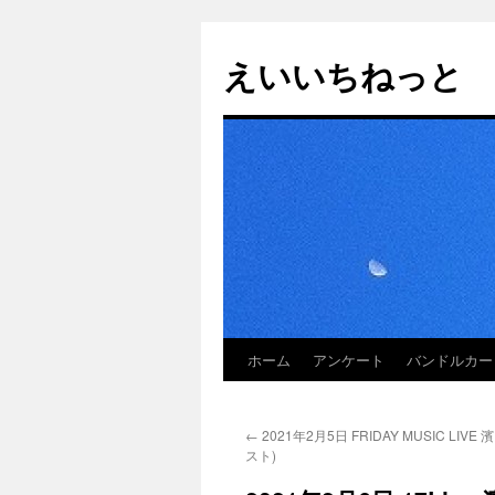
えいいちねっと
ホーム
アンケート
バンドルカー
コ
ン
←
2021年2月5日 FRIDAY MUSIC LIV
テ
スト)
ン