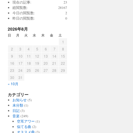
現在の記事:
23
総閲覧数:
28167
今日の閲覧数:
2
昨日の閲覧数:
0
2026年8月
日
月
火
水
木
金
土
1
2
3
4
5
6
7
8
9
10
11
12
13
14
15
16
17
18
19
20
21
22
23
24
25
26
27
28
29
30
31
« 10月
カテゴリー
お知らせ
(5)
未分類
(1)
日記
(3)
音楽
(249)
空耳アワー
(1)
似てる曲
(2)
オススメ曲
(3)