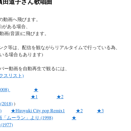
ve 濱田道子さん歌唱曲
e の動画へ飛びます。
)がある場合、
動画(音源)に飛びます。
のリンク等は、配信を観ながらリアルタイムで行っている為、
る場合もあります)
バー動画を自動再生で観るには、
ックスリスト)
(2008)
★
★1
★2
 (2018)
)
)
★Hiroyuki City pop Remix1
★2
★3
lera 映画「ムーラン」より (1998)
★
977)