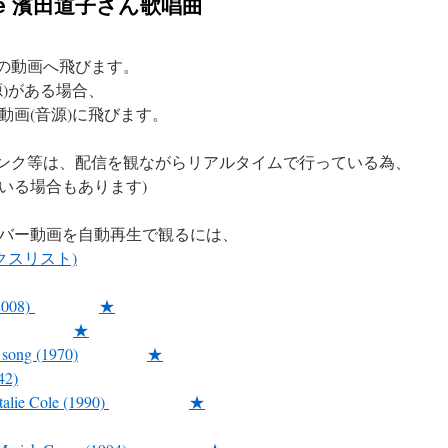
Live 濱田道子さん歌唱曲
e の動画へ飛びます。
)がある場合、
動画(音源)に飛びます。
のリンク等は、配信を観ながらリアルタイムで行っている為、
る場合もあります)
バー動画を自動再生で観るには、
ックスリスト)
(2008)
★
★
 song (1970)
★
42)
alie Cole (1990)
★