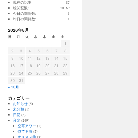
現在の記事:
87
総閲覧数:
28169
今日の閲覧数:
1
昨日の閲覧数:
1
2026年8月
日
月
火
水
木
金
土
1
2
3
4
5
6
7
8
9
10
11
12
13
14
15
16
17
18
19
20
21
22
23
24
25
26
27
28
29
30
31
« 10月
カテゴリー
お知らせ
(5)
未分類
(1)
日記
(3)
音楽
(249)
空耳アワー
(1)
似てる曲
(2)
オススメ曲
(3)