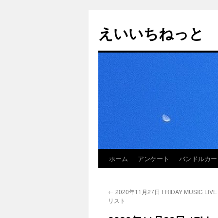
えいいちねっと
ホーム
アンケート
バンドルカー
コ
ン
←
2020年11月27日 FRIDAY MUSIC L
テ
リスト
ン