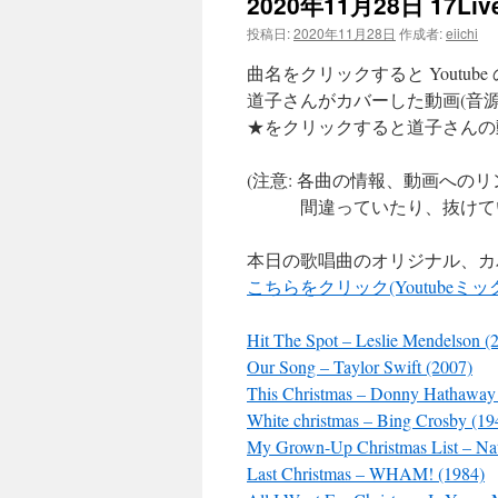
2020年11月28日 17
ツ
投稿日:
2020年11月28日
作成者:
eiichi
曲名をクリックすると Youtub
へ
道子さんがカバーした動画(音源
ス
★をクリックすると道子さんの
キ
(注意: 各曲の情報、動画へ
ッ
間違っていたり、抜けてい
プ
本日の歌唱曲のオリジナル、カ
こちらをクリック(Youtubeミ
Hit The Spot – Leslie Mendelson 
Our Song – Taylor Swift (2007)
This Christmas – Donny Hathaway
White christmas – Bing Crosby (19
My Grown-Up Christmas List – Nat
Last Christmas – WHAM! (1984)