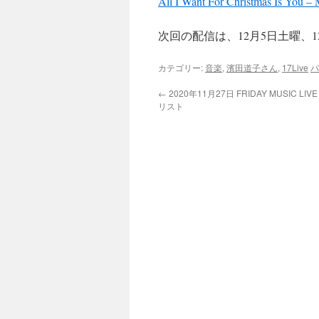
All I Want For Christmas Is You –
次回の配信は、12月5日土曜、
カテゴリー:
音楽
,
濱田道子さん
,
17Live
パ
←
2020年11月27日 FRIDAY MUSIC L
リスト