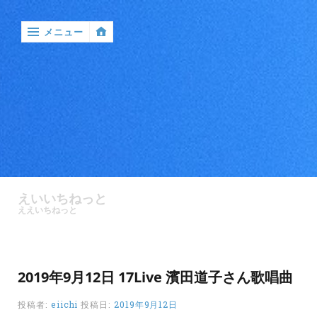
メニュー
‹
戻
る

ア
ン
えいいちねっと
ケ
ええいちねっと
ー
ト
バ
2019年9月12日 17Live 濱田道子さん歌唱曲
ン
ド
投稿者:
eiichi
投稿日:
2019年9月12日
ル