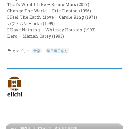
That’s What I Like – Bruno Mars (2017)
Change The World – Eric Clapton (1996)
I Feel The Earth Move – Carole King (1971)
カブトムシ – aiko (1999)
I Have Nothing – Whitney Houston (1993)
Hero – Mariah Carey (1993)
カテゴリー:
音楽
濱田道子さん
eiichi
2019年9月10日 17Live 濱田道子さん歌唱曲