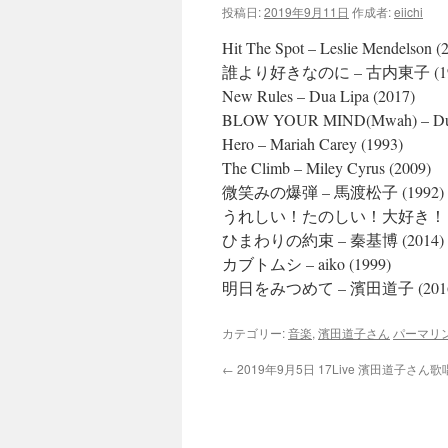
投稿日:
2019年9月11日
作成者:
eiichi
ツ
Hit The Spot – Leslie Mendelson (
へ
誰より好きなのに – 古内東子 (19
New Rules – Dua Lipa (2017)
ス
BLOW YOUR MIND(Mwah) – Dua 
Hero – Mariah Carey (1993)
キ
The Climb – Miley Cyrus (2009)
ッ
微笑みの爆弾 – 馬渡松子 (1992)
うれしい！たのしい！大好き！ – DRE
プ
ひまわりの約束 – 秦基博 (2014)
カブトムシ – aiko (1999)
明日をみつめて – 濱田道子 (201
カテゴリー:
音楽
,
濱田道子さん
パーマリ
←
2019年9月5日 17Live 濱田道子さん