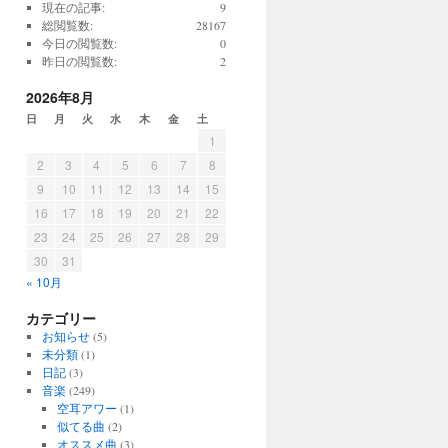
現在の記事:
9
総閲覧数:
28167
今日の閲覧数:
0
昨日の閲覧数:
2
2026年8月
日
月
火
水
木
金
土
1
2
3
4
5
6
7
8
9
10
11
12
13
14
15
16
17
18
19
20
21
22
23
24
25
26
27
28
29
30
31
« 10月
カテゴリー
お知らせ
(5)
未分類
(1)
日記
(3)
音楽
(249)
空耳アワー
(1)
似てる曲
(2)
オススメ曲
(3)