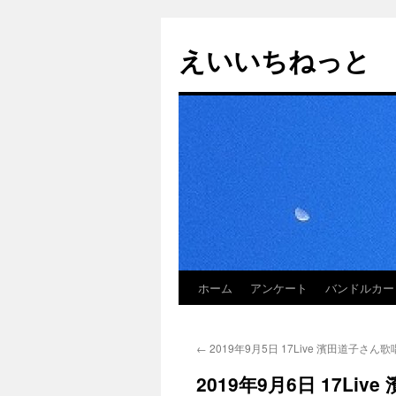
えいいちねっと
ホーム
アンケート
バンドルカー
コ
ン
←
2019年9月5日 17Live 濱田道子さん
テ
2019年9月6日 17Li
ン