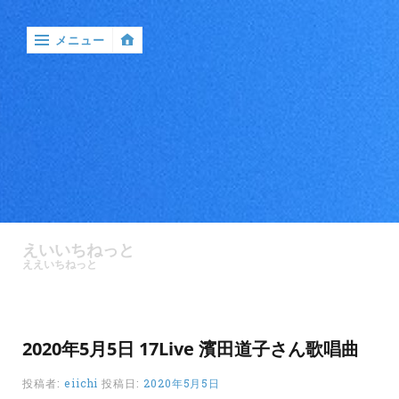
メニュー
‹
戻
る

ア
ン
えいいちねっと
ケ
ええいちねっと
ー
ト
バ
2020年5月5日 17Live 濱田道子さん歌唱曲
ン
ド
投稿者:
eiichi
投稿日:
2020年5月5日
ル