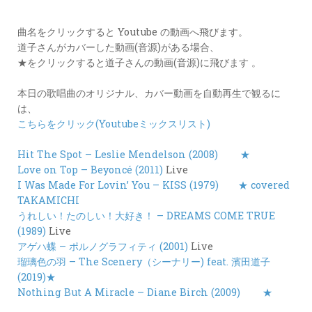
カ
ー
曲名をクリックすると Youtube の動画へ飛びます。
ド
道子さんがカバーした動画(音源)がある場合、
★をクリックすると道子さんの動画(音源)に飛びます 。
LINK
本日の歌唱曲のオリジナル、カバー動画を自動再生で観るに
は、
こちらをクリック(Youtubeミックスリスト)
Hit The Spot – Leslie Mendelson (2008)
★
Love on Top – Beyoncé (2011)
Live
I Was Made For Lovin’ You – KISS (1979)
★ covered
TAKAMICHI
うれしい！たのしい！大好き！ – DREAMS COME TRUE
(1989)
Live
アゲハ蝶 – ポルノグラフィティ (2001)
Live
瑠璃色の羽 – The Scenery（シーナリー) feat. 濱田道子
(2019)★
Nothing But A Miracle – Diane Birch (2009)
★