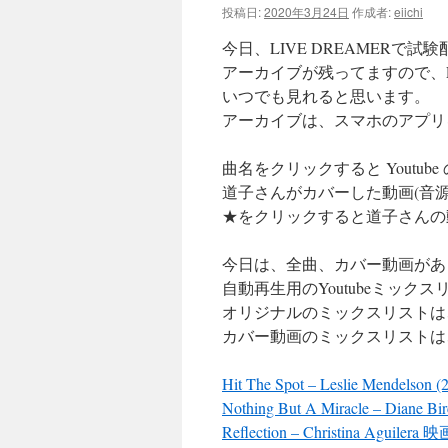
投稿日:
2020年3月24日
作成者:
eiichi
ツ
今日、LIVE DREAMERで
へ
アーカイブが残ってますので、LI
いつでも見れると思います。
ス
アーカイブは、スマホのアプリ
キ
曲名をクリックすると Youtub
ッ
道子さんがカバーした動画(音源
★をクリックすると道子さんの動
プ
今日は、全曲、カバー動画があ
自動再生用のYoutubeミック
オリジナルのミックスリストは
カバー動画のミックスリストは
Hit The Spot – Leslie Mendelson (
Nothing But A Miracle – Diane Bir
Reflection – Christina Agui