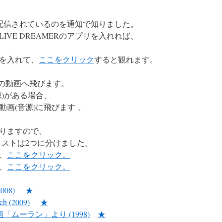
試験配信されているのを通知で知りました。
VE DREAMERのアプリを入れれば、
を入れて、
ここをクリック
すると観れます。
e の動画へ飛びます。
)がある場合、
画(音源)に飛びます 。
りますので、
スリストは2つに分けました。
、
ここをクリック。
、
ここをクリック。
2008)
★
ch (2009)
★
lera 映画「ムーラン」より (1998)
★