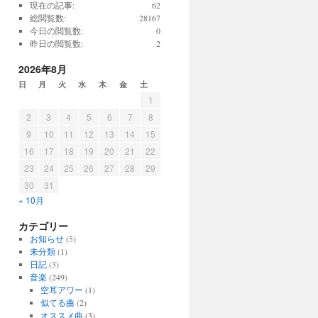
現在の記事:
62
総閲覧数:
28167
今日の閲覧数:
0
昨日の閲覧数:
2
2026年8月
日
月
火
水
木
金
土
1
2
3
4
5
6
7
8
9
10
11
12
13
14
15
16
17
18
19
20
21
22
23
24
25
26
27
28
29
30
31
« 10月
カテゴリー
お知らせ
(5)
未分類
(1)
日記
(3)
音楽
(249)
空耳アワー
(1)
似てる曲
(2)
オススメ曲
(3)