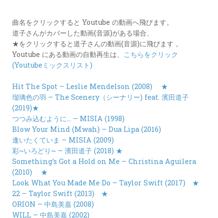
カ
ー
曲名をクリックすると Youtube の動画へ飛びます。
ド
道子さんがカバーした動画(音源)がある場合、
★をクリックすると道子さんの動画(音源)に飛びます 。
LINK
Youtube にある動画の自動再生は、
こちらをクリック
(Youtubeミックスリスト)
Hit The Spot – Leslie Mendelson (2008)
★
瑠璃色の羽 – The Scenery（シーナリー) feat. 濱田道子
(2019)★
つつみ込むように… – MISIA (1998)
Blow Your Mind (Mwah) – Dua Lipa (2016)
逢いたくていま – MISIA (2009)
彩~いろどり~ – 濱田道子 (2018) ★
Something’s Got a Hold on Me – Christina Aguilera
(2010)
★
Look What You Made Me Do – Taylor Swift (2017)
★
22 – Taylor Swift (2013)
★
ORION – 中島美嘉 (2008)
WILL – 中島美嘉 (2002)