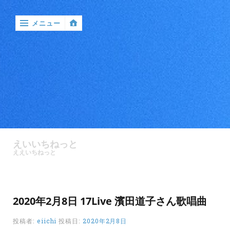
メニュー
‹
戻
る

ア
ン
えいいちねっと
ケ
ええいちねっと
ー
ト
バ
2020年2月8日 17Live 濱田道子さん歌唱曲
ン
ド
投稿者:
eiichi
投稿日:
2020年2月8日
ル