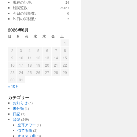
現在の記事:
24
総閲覧数:
28167
今日の閲覧数:
0
昨日の閲覧数:
2
2026年8月
日
月
火
水
木
金
土
1
2
3
4
5
6
7
8
9
10
11
12
13
14
15
16
17
18
19
20
21
22
23
24
25
26
27
28
29
30
31
« 10月
カテゴリー
お知らせ
(5)
未分類
(1)
日記
(3)
音楽
(249)
空耳アワー
(1)
似てる曲
(2)
オススメ曲
(3)