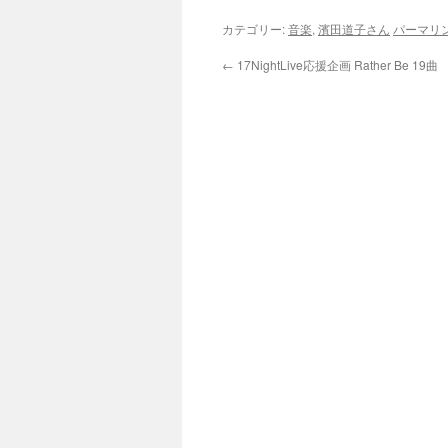
カテゴリー:
音楽
,
濱田道子さん
パーマリ
←
17NightLive応援企画 Rather Be 19曲