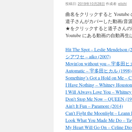
投稿日:
2019年10月28日
作成者:
eiichi
ツ
曲名をクリックすると Youtub
へ
道子さんがカバーした動画(音源
★をクリックすると道子さんの
ス
Youtube にある動画の自動再生
キ
Hit The Spot – Leslie Mendelson (
ッ
シアワセ – aiko (2007)
Movin’on without you – 宇多田ヒ
プ
Automatic – 宇多田ヒカル (1998)
Something’s Got a Hold on Me – Ch
I Have Nothing – Whitney Houston
I Will Always Love You – Whitney
Don’t Stop Me Now – QUEEN (19
Ain’t It Fun – Paramore (2014)
Can’t Fight the Moonlight – Leann
Look What You Made Me Do – Tayl
My Heart Will Go On – Celine Dio