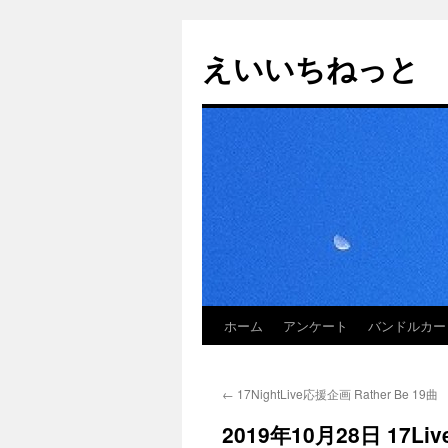
えいいちねっと
ホーム
アンケート
バンドルカー
コ
ン
←
17NightLive応援企画 Rather Be 19曲
テ
2019年10月28日 17
ン